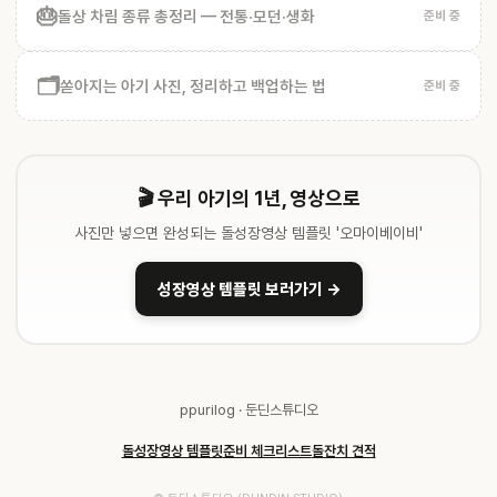
🎂
돌상 차림 종류 총정리 — 전통·모던·생화
준비 중
🗂️
쏟아지는 아기 사진, 정리하고 백업하는 법
준비 중
🎬 우리 아기의 1년, 영상으로
사진만 넣으면 완성되는 돌성장영상 템플릿 '오마이베이비'
성장영상 템플릿 보러가기 →
ppurilog · 둔딘스튜디오
돌성장영상 템플릿
준비 체크리스트
돌잔치 견적