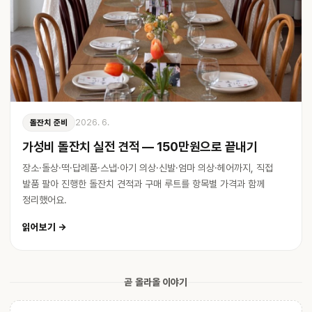
2026. 6.
돌잔치 준비
가성비 돌잔치 실전 견적 — 150만원으로 끝내기
장소·돌상·떡·답례품·스냅·아기 의상·신발·엄마 의상·헤어까지, 직접
발품 팔아 진행한 돌잔치 견적과 구매 루트를 항목별 가격과 함께
정리했어요.
읽어보기 →
곧 올라올 이야기