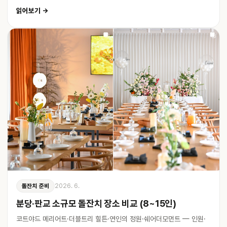
읽어보기 →
2026. 6.
돌잔치 준비
분당·판교 소규모 돌잔치 장소 비교 (8~15인)
코트야드 메리어트·더블트리 힐튼·연인의 정원·쉐어더모먼트 — 인원·