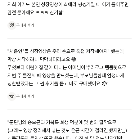
저희 아기도 본인 성장영상이 최애라 찡찡거릴 때 이거 틀어주면
완전 좋아해요 ㅋㅋㅋ 신기함"
🐼
구매자 후기
"처음엔 '돌 성장영상은 우리 손으로 직접 제작해야지!' 했는데,
막상 시작하려니 막막하더라고요 😅
무엇보다 어린이집 같이 다니는 어머님이 뿌리로그 템플릿으로
저번 주 돌잔치 때 영상을 만드셨는데, 부모님들한테 엄청나게
칭찬받았다는 그 찐 후기를 듣고 바로 구매했어요 🥺"
🐨
구매자 후기
"둔딘님의 승모근과 거북목 희생 덕분에 몇 번의 딸깍으로
(그래도 영상 정리해서 넣는 것도 은근 시간이 걸리긴 했지만,,,)
개큰감동의 돌영상 뚝딱 했습니다.. 아직 한 달 정도 남았지만