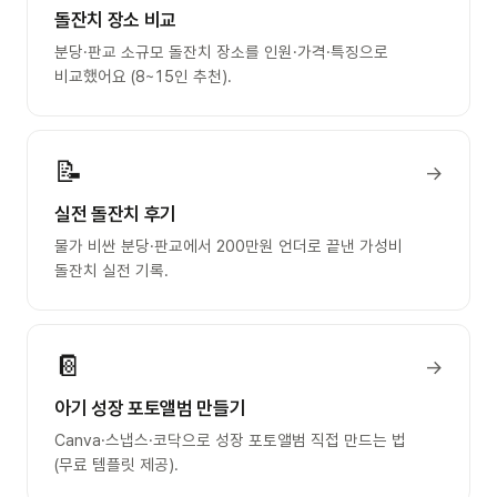
돌잔치 장소 비교
분당·판교 소규모 돌잔치 장소를 인원·가격·특징으로
비교했어요 (8~15인 추천).
📝
→
실전 돌잔치 후기
물가 비싼 분당·판교에서 200만원 언더로 끝낸 가성비
돌잔치 실전 기록.
📔
→
아기 성장 포토앨범 만들기
Canva·스냅스·코닥으로 성장 포토앨범 직접 만드는 법
(무료 템플릿 제공).