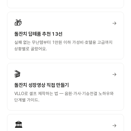
🎁
→
돌잔치 답례품 추천 13선
실패 없는 무난템부터 1만원 이하 가성비·호텔용 고급까지
상황별로 골랐어요.
🎬
→
돌잔치 성장영상 직접 만들기
VLLO로 셀프 제작하는 법 — 음원·가사·기승전결 노하우와
단계별 가이드.
🏛️
→